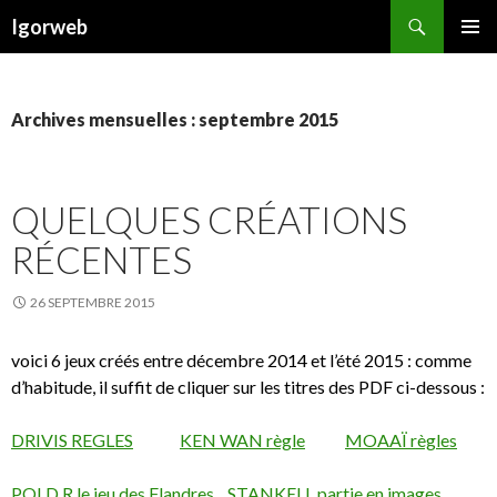
Recherche
Igorweb
ALLER
MENU
AU
PRINCI
CONTENU
Archives mensuelles : septembre 2015
QUELQUES CRÉATIONS
RÉCENTES
26 SEPTEMBRE 2015
voici 6 jeux créés entre décembre 2014 et l’été 2015 : comme
d’habitude, il suffit de cliquer sur les titres des PDF ci-dessous :
DRIVIS REGLES
KEN WAN règle
MOAAÏ règles
POLD.R le jeu des Flandres
STANKELL partie en images